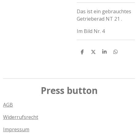
Das ist ein gebrauchtes
Getrieberad NT 21 .
Im Bild Nr. 4
T
T
T
T
e
e
e
e
i
i
i
i
l
l
l
l
e
e
e
e
n
n
n
n
Press button
AGB
Widerrufsrecht
Impressum