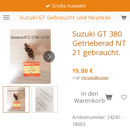
Große Auswahl
Zum
Hauptinhalt
Suzuki GT Gebraucht und Neuteile
springen
Suzuki GT 380
Getrieberad NT
21 gebraucht.
15,00 €
zzgl.
Versandkosten
In den
Warenkorb
Artikelnummer:
24241 -
18003