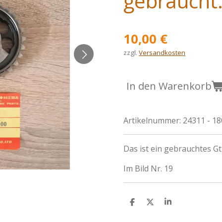
gebraucht
10,00 €
zzgl.
Versandkosten
In den Warenkorb
Artikelnummer:
24311 - 1
Das ist ein gebrauchtes G
Im Bild Nr. 19
T
T
T
e
e
e
i
i
i