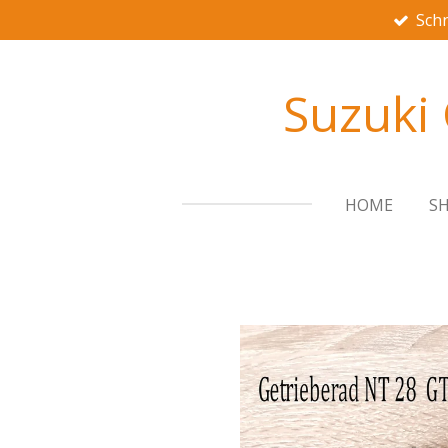
Schn
Zum
Hauptinhalt
springen
Suzuki
HOME
S