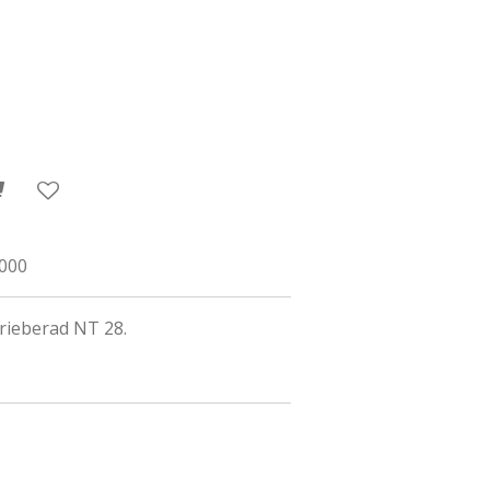
.
8000
trieberad NT 28.