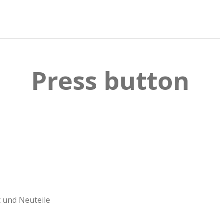
l
l
l
e
e
e
n
n
n
Press button
 und Neuteile