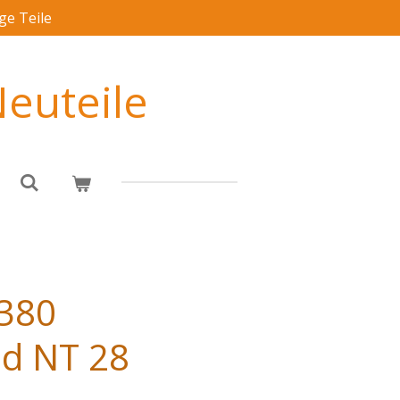
ge Teile
euteile
 380
ad NT 28