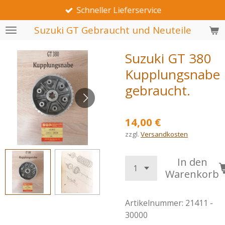
Schneller Lieferservice
Zum
Hauptinhalt
Suzuki GT Gebraucht und Neuteile
springen
Suzuki GT 380
Kupplungsnabe
gebraucht.
14,00 €
zzgl.
Versandkosten
In den
Warenkorb
Artikelnummer:
21411 -
30000