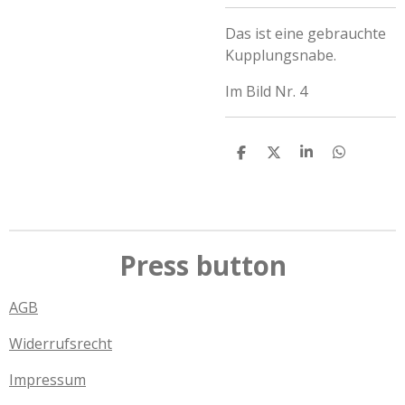
Das ist eine gebrauchte
Kupplungsnabe.
Im Bild Nr. 4
T
T
T
T
e
e
e
e
i
i
i
i
l
l
l
l
e
e
e
e
n
n
n
n
Press button
AGB
Widerrufsrecht
Impressum