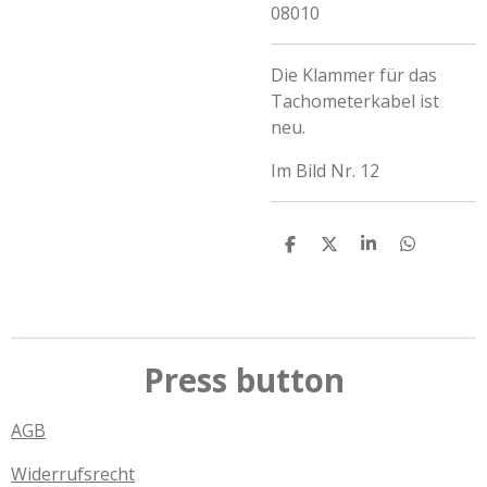
08010
Die Klammer für das
Tachometerkabel ist
neu.
Im Bild Nr. 12
T
T
T
T
e
e
e
e
i
i
i
i
l
l
l
l
e
e
e
e
n
n
n
n
Press button
AGB
Widerrufsrecht