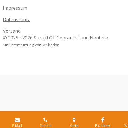
Impressum
Datenschutz
Versand
© 2025 - 2026 Suzuki GT Gebraucht und Neuteile
Mit Unterstützung von
Webador
E-Mail
Telefon
Karte
Facebook
W