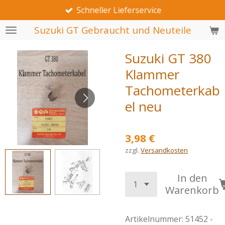
Schneller Lieferservice
Zum
Hauptinhalt
Suzuki GT Gebraucht und Neuteile
springen
Suzuki GT 380
Klammer
Tachometerkab
el neu
3,98 €
zzgl.
Versandkosten
In den
Warenkorb
Artikelnummer:
51452 -