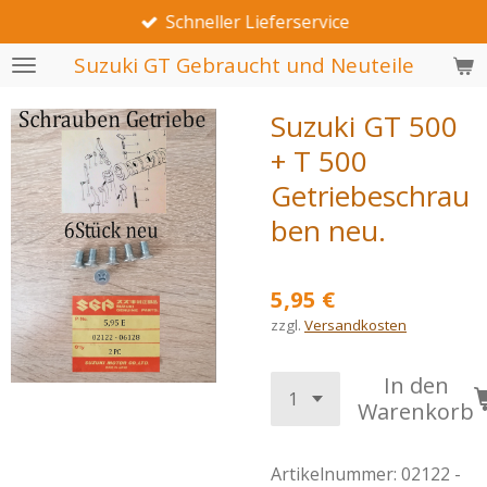
Schneller Lieferservice
Zum
Hauptinhalt
Suzuki GT Gebraucht und Neuteile
springen
Suzuki GT 500
+ T 500
Getriebeschrau
ben neu.
5,95 €
zzgl.
Versandkosten
In den
Warenkorb
Artikelnummer:
02122 -