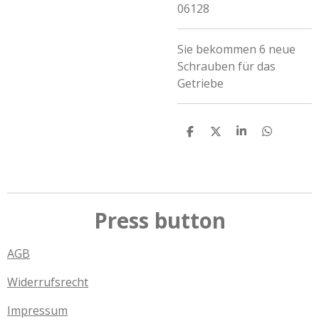
06128
Sie bekommen 6 neue
Schrauben für das
Getriebe
T
T
T
T
e
e
e
e
i
i
i
i
l
l
l
l
e
e
e
e
n
n
n
n
Press button
AGB
Widerrufsrecht
Impressum