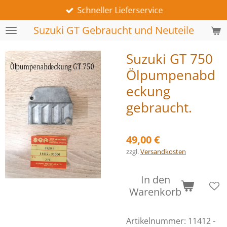
Schneller Lieferservice
Zum
Hauptinhalt
Suzuki GT Gebraucht und Neuteile
springen
Suzuki GT 750
Ölpumpenabd
eckung
gebraucht.
49,00 €
zzgl.
Versandkosten
In den
Warenkorb
Artikelnummer:
11412 -