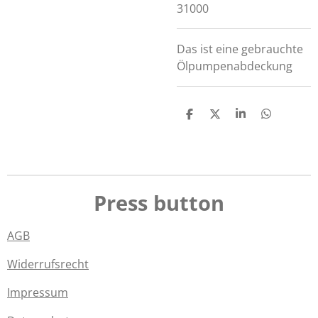
31000
Das ist eine gebrauchte
Ölpumpenabdeckung
T
T
T
T
e
e
e
e
i
i
i
i
l
l
l
l
e
e
e
e
n
n
n
n
Press button
AGB
Widerrufsrecht
Impressum