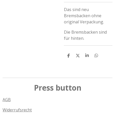
Das sind neu
Bremsbacken ohne
original Verpackung.
Die Bremsbacken sind
für hinten.
T
T
T
T
e
e
e
e
i
i
i
i
l
l
l
l
e
e
e
e
n
n
n
n
Press button
AGB
Widerrufsrecht