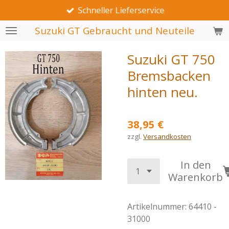
Schneller Lieferservice
Zum
Hauptinhalt
Suzuki GT Gebraucht und Neuteile
springen
Suzuki GT 750
Bremsbacken
hinten neu.
38,95 €
zzgl.
Versandkosten
In den
Warenkorb
Artikelnummer:
64410 -
31000