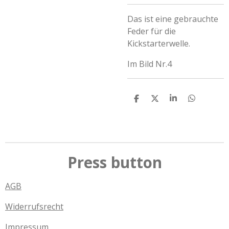
Das ist eine gebrauchte
Feder für die
Kickstarterwelle.
Im Bild Nr.4
T
T
T
T
e
e
e
e
i
i
i
i
l
l
l
l
e
e
e
e
n
n
n
n
Press button
AGB
Widerrufsrecht
Impressum