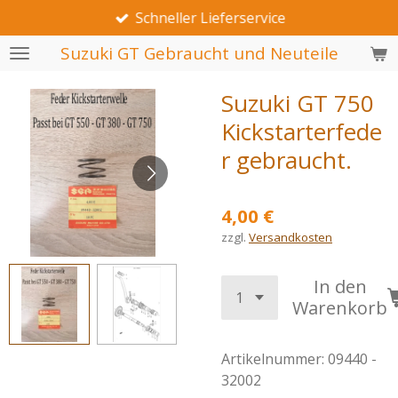
Schneller Lieferservice
Zum
Hauptinhalt
Suzuki GT Gebraucht und Neuteile
springen
Suzuki GT 750
Kickstarterfede
r gebraucht.
4,00 €
zzgl.
Versandkosten
In den
Warenkorb
Artikelnummer:
09440 -
32002