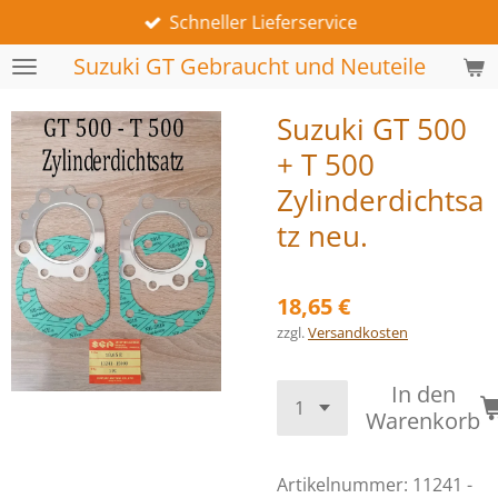
Schneller Lieferservice
Zum
Hauptinhalt
Suzuki GT Gebraucht und Neuteile
springen
Suzuki GT 500
+ T 500
Zylinderdichtsa
tz neu.
18,65 €
zzgl.
Versandkosten
In den
Warenkorb
Artikelnummer:
11241 -