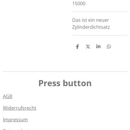
15000
Das ist ein neuer
Zylinderdichtsatz
T
T
T
T
e
e
e
e
i
i
i
i
l
l
l
l
e
e
e
e
n
n
n
n
Press button
AGB
Widerrufsrecht
Impressum