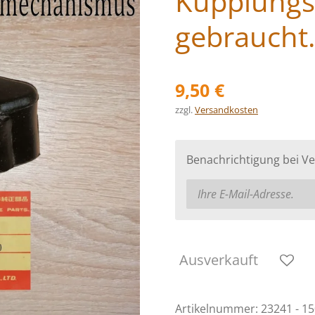
Kupplung
gebraucht
9,50 €
zzgl.
Versandkosten
Benachrichtigung bei Ve
Ausverkauft
Artikelnummer:
23241 - 1