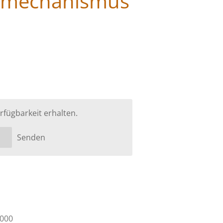
smechanismus
.
rfügbarkeit erhalten.
Senden
5000