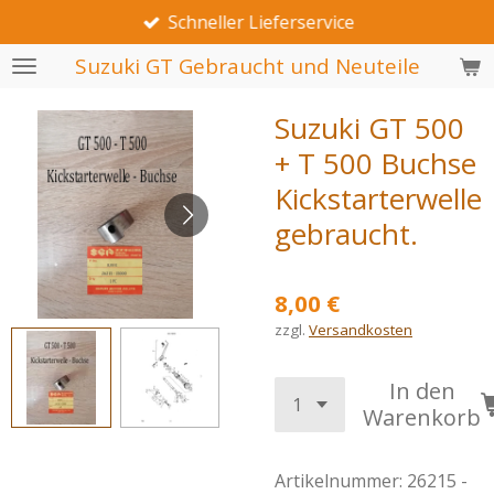
Schneller Lieferservice
Zum
Hauptinhalt
Suzuki GT Gebraucht und Neuteile
springen
Suzuki GT 500
+ T 500 Buchse
Kickstarterwelle
gebraucht.
8,00 €
zzgl.
Versandkosten
In den
Warenkorb
Artikelnummer:
26215 -