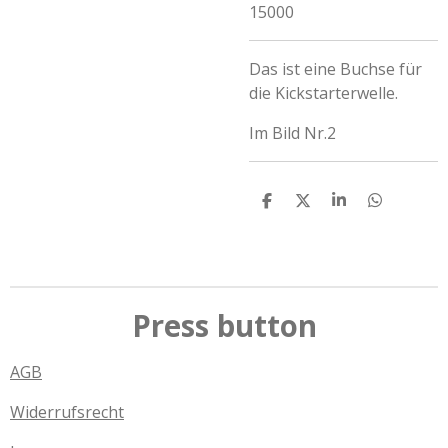
15000
Das ist eine Buchse für
die Kickstarterwelle.
Im Bild Nr.2
T
T
T
T
e
e
e
e
i
i
i
i
l
l
l
l
e
e
e
e
n
n
n
n
Press button
AGB
Widerrufsrecht