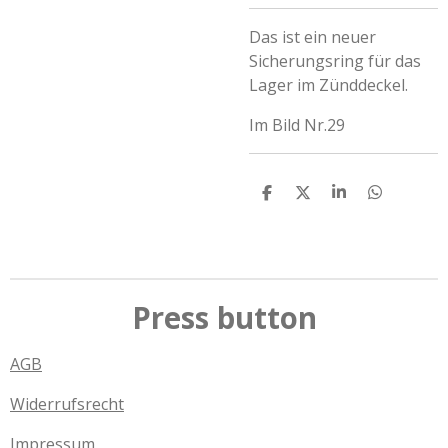
Das ist ein neuer
Sicherungsring für das
Lager im Zünddeckel.
Im Bild Nr.29
T
T
T
T
e
e
e
e
i
i
i
i
l
l
l
l
e
e
e
e
n
n
n
n
Press button
AGB
Widerrufsrecht
Impressum