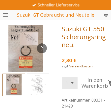
Schneller Lieferservice
Zum
Hauptinhalt
Suzuki GT Gebraucht und Neuteile
springen
Suzuki GT 550
Sicherungsring
neu.
2,30 €
zzgl.
Versandkosten
In den
Warenkorb
Artikelnummer:
08331 -
21429