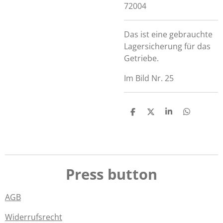
72004
Das ist eine gebrauchte
Lagersicherung für das
Getriebe.
Im Bild Nr. 25
T
T
T
T
e
e
e
e
i
i
i
i
l
l
l
l
e
e
e
e
n
n
n
n
Press button
AGB
Widerrufsrecht