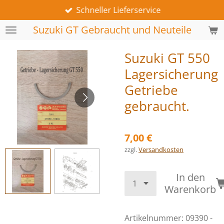
Schneller Lieferservice
Zum
Hauptinhalt
Suzuki GT Gebraucht und Neuteile
springen
Suzuki GT 550
Lagersicherung
Getriebe
gebraucht.
7,00 €
zzgl.
Versandkosten
In den
Warenkorb
Artikelnummer:
09390 -