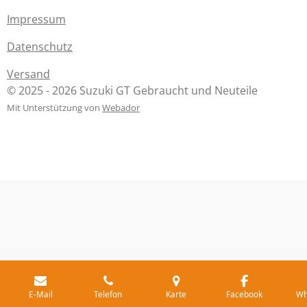
Impressum
Datenschutz
Versand
© 2025 - 2026 Suzuki GT Gebraucht und Neuteile
Mit Unterstützung von
Webador
E-Mail
Telefon
Karte
Facebook
Wh