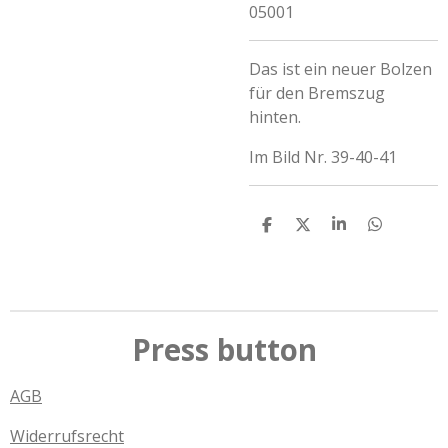
05001
Das ist ein neuer Bolzen
für den Bremszug
hinten.
Im Bild Nr. 39-40-41
T
T
T
T
e
e
e
e
i
i
i
i
l
l
l
l
e
e
e
e
n
n
n
n
Press button
AGB
Widerrufsrecht