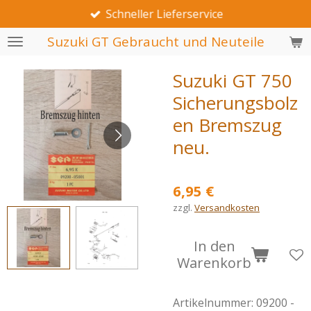
Schneller Lieferservice
Zum
Hauptinhalt
Suzuki GT Gebraucht und Neuteile
springen
Suzuki GT 750
Sicherungsbolz
en Bremszug
neu.
6,95 €
zzgl.
Versandkosten
In den
Warenkorb
Artikelnummer:
09200 -