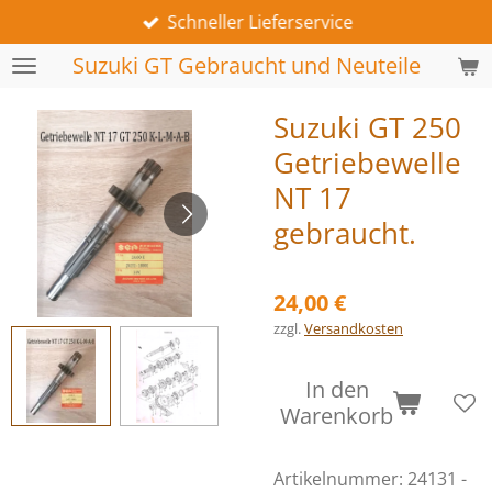
Schneller Lieferservice
Zum
Hauptinhalt
Suzuki GT Gebraucht und Neuteile
springen
Suzuki GT 250
Getriebewelle
NT 17
gebraucht.
24,00 €
zzgl.
Versandkosten
In den
Warenkorb
Artikelnummer:
24131 -