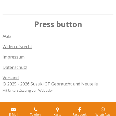
i
i
i
i
l
l
l
l
e
e
e
e
n
n
n
n
Press button
AGB
Widerrufsrecht
Impressum
Datenschutz
Versand
© 2025 - 2026 Suzuki GT Gebraucht und Neuteile
Mit Unterstützung von
Webador
E-Mail
Telefon
Karte
Facebook
WhatsApp