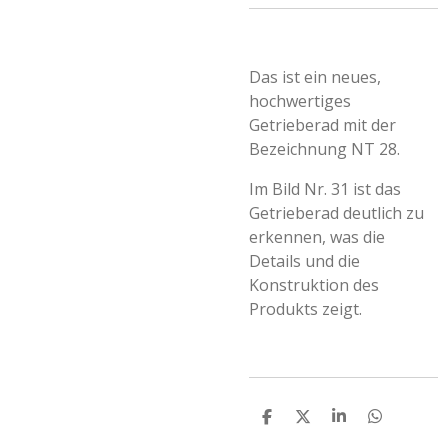
Das ist ein neues,
hochwertiges
Getrieberad mit der
Bezeichnung NT 28.
Im Bild Nr. 31 ist das
Getrieberad deutlich zu
erkennen, was die
Details und die
Konstruktion des
Produkts zeigt.
T
T
T
T
e
e
e
e