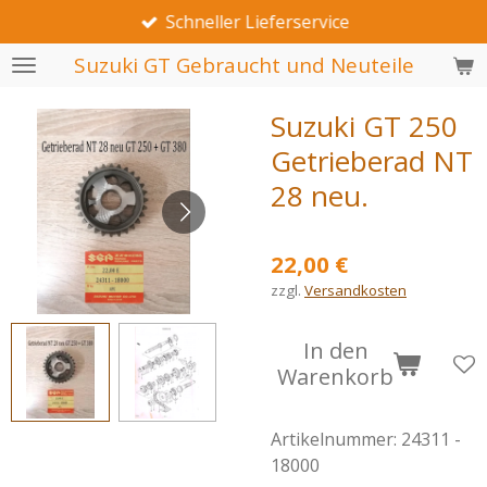
Schneller Lieferservice
Zum
Hauptinhalt
Suzuki GT Gebraucht und Neuteile
springen
Suzuki GT 250
Getrieberad NT
28 neu.
22,00 €
zzgl.
Versandkosten
In den
Warenkorb
Artikelnummer:
24311 -
18000