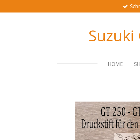
Schn
Zum
Hauptinhalt
springen
Suzuki
HOME
S