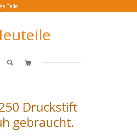
ge Teile
euteile
250 Druckstift
h gebraucht.