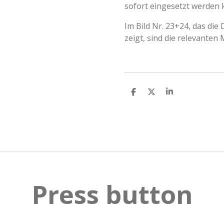
sofort eingesetzt werden 
Im Bild Nr. 23+24, das die 
zeigt, sind die relevanten
T
T
T
e
e
e
i
i
i
l
l
l
e
e
e
n
n
n
Press button