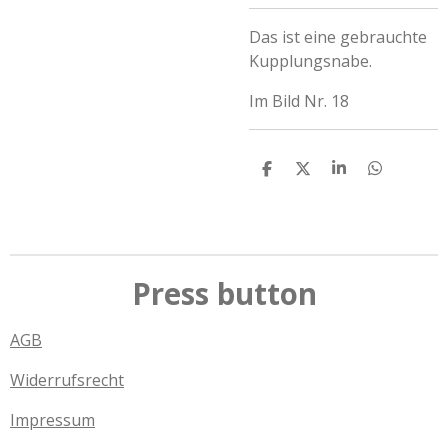
Das ist eine gebrauchte
Kupplungsnabe.
Im Bild Nr. 18
T
T
T
T
e
e
e
e
i
i
i
i
l
l
l
l
e
e
e
e
n
n
n
n
Press button
AGB
Widerrufsrecht
Impressum