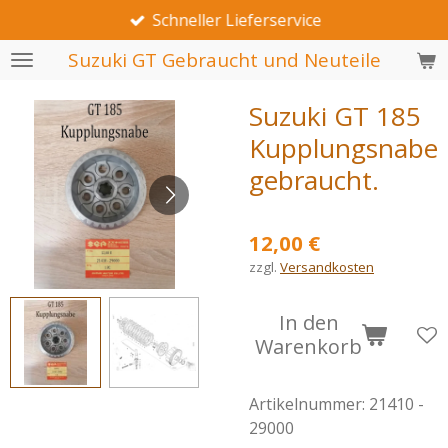
Schneller Lieferservice
Zum
Hauptinhalt
Suzuki GT Gebraucht und Neuteile
springen
Suzuki GT 185
Kupplungsnabe
gebraucht.
12,00 €
zzgl.
Versandkosten
In den
Warenkorb
Artikelnummer:
21410 -
29000