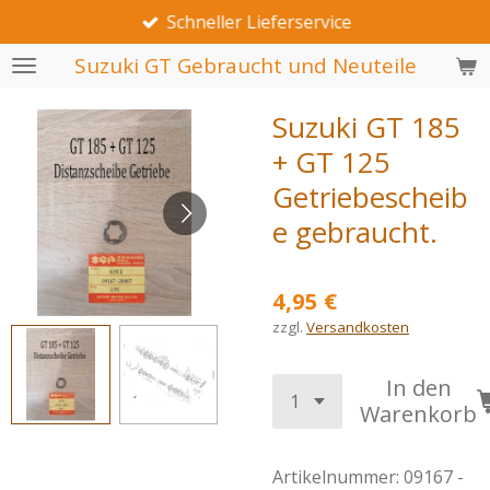
Schneller Lieferservice
Zum
Hauptinhalt
Suzuki GT Gebraucht und Neuteile
springen
Suzuki GT 185
+ GT 125
Getriebescheib
e gebraucht.
4,95 €
zzgl.
Versandkosten
In den
Warenkorb
Artikelnummer:
09167 -