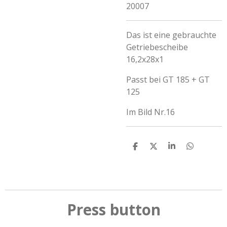
20007
Das ist eine gebrauchte
Getriebescheibe
16,2x28x1
Passt bei GT 185 + GT
125
Im Bild Nr.16
T
T
T
T
e
e
e
e
i
i
i
i
l
l
l
l
e
e
e
e
n
n
n
n
Press button