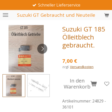
Schneller Lieferservice
Zum
Hauptinhalt
Suzuki GT Gebraucht und Neuteile
springen
Suzuki GT 185
Ölleitblech
gebraucht.
7,00 €
zzgl.
Versandkosten
In den
Warenkorb
Artikelnummer:
24829 -
36101