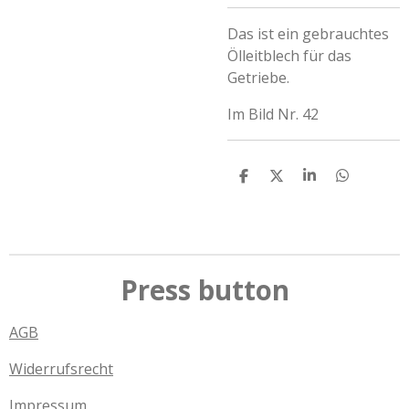
Das ist ein gebrauchtes
Ölleitblech für das
Getriebe.
Im Bild Nr. 42
T
T
T
T
e
e
e
e
i
i
i
i
l
l
l
l
e
e
e
e
n
n
n
n
Press button
AGB
Widerrufsrecht
Impressum