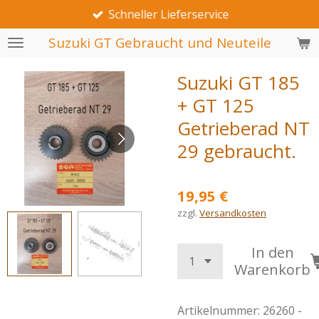
Schneller Lieferservice
Zum
Hauptinhalt
Suzuki GT Gebraucht und Neuteile
springen
Suzuki GT 185
+ GT 125
Getrieberad NT
29 gebraucht.
19,95 €
zzgl.
Versandkosten
In den
Warenkorb
Artikelnummer:
26260 -