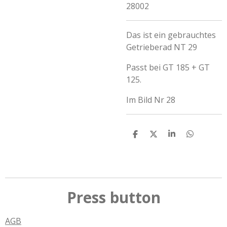
28002
Das ist ein gebrauchtes
Getrieberad NT 29
Passt bei GT 185 + GT
125.
Im Bild Nr 28
T
T
T
T
e
e
e
e
i
i
i
i
l
l
l
l
e
e
e
e
n
n
n
n
Press button
AGB