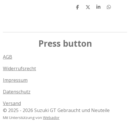
T
T
T
T
e
e
e
e
i
i
i
i
l
l
l
l
e
e
e
e
n
n
n
n
Press button
AGB
Widerrufsrecht
Impressum
Datenschutz
Versand
© 2025 - 2026 Suzuki GT Gebraucht und Neuteile
Mit Unterstützung von
Webador