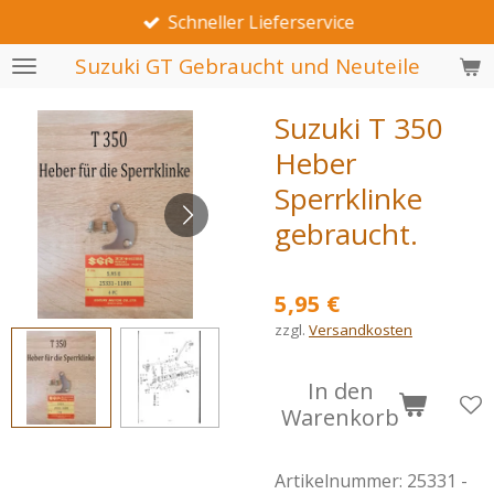
Schneller Lieferservice
Zum
Hauptinhalt
Suzuki GT Gebraucht und Neuteile
springen
Suzuki T 350
Heber
Sperrklinke
gebraucht.
5,95 €
zzgl.
Versandkosten
In den
Warenkorb
Artikelnummer:
25331 -