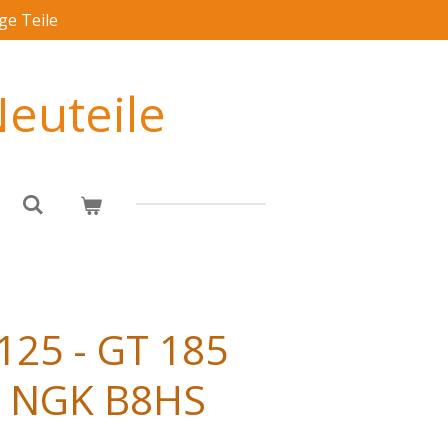
ge Teile
euteile
125 - GT 185
e NGK B8HS