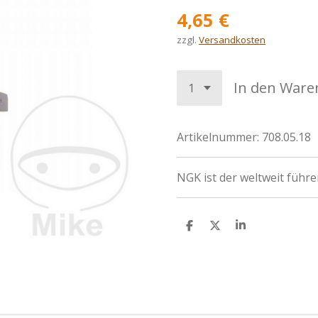
4,65 €
zzgl.
Versandkosten
In den Ware
Artikelnummer:
708.05.18
NGK ist der weltweit führ
T
T
T
e
e
e
i
i
i
l
l
l
e
e
e
n
n
n