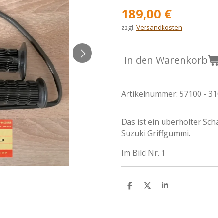
189,00 €
zzgl.
Versandkosten
In den Warenkorb
Artikelnummer:
57100 - 3
Das ist ein überholter Sch
Suzuki Griffgummi.
Im Bild Nr. 1
T
T
T
e
e
e
i
i
i
l
l
l