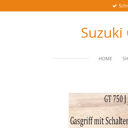
Schn
Zum
Hauptinhalt
springen
Suzuki
HOME
S