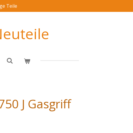
ge Teile
euteile
750 J Gasgriff
.