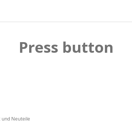
e
e
e
n
n
n
Press button
 und Neuteile