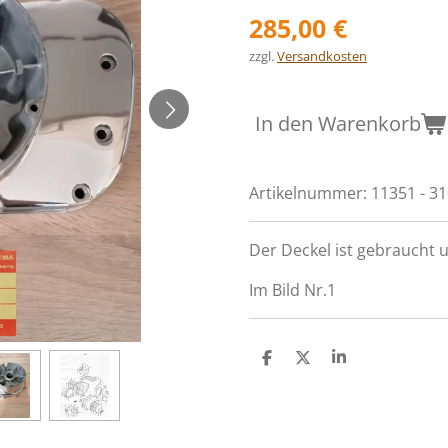
285,00 €
zzgl.
Versandkosten
In den Warenkorb
Artikelnummer:
11351 - 3
Der Deckel ist gebraucht u
Im Bild Nr.1
T
T
T
e
e
e
i
i
i
l
l
l
e
e
e
n
n
n