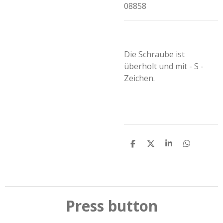
08858
Die Schraube ist
überholt und mit - S -
Zeichen.
T
T
T
T
e
e
e
e
i
i
i
i
l
l
l
l
e
e
e
e
n
n
n
n
Press button