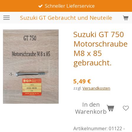
Schneller Lieferservice
Zum
Hauptinhalt
Suzuki GT Gebraucht und Neuteile
springen
Suzuki GT 750
Motorschraube
M8 x 85
gebraucht.
5,49 €
zzgl.
Versandkosten
In den
Warenkorb
Artikelnummer:
01122 -