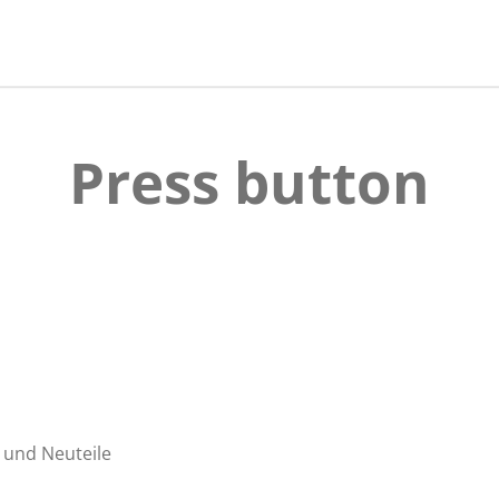
l
l
l
e
e
e
n
n
n
Press button
 und Neuteile