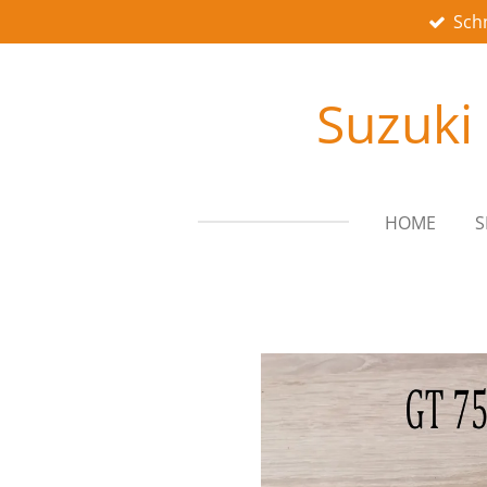
Schn
Zum
Hauptinhalt
springen
Suzuki
HOME