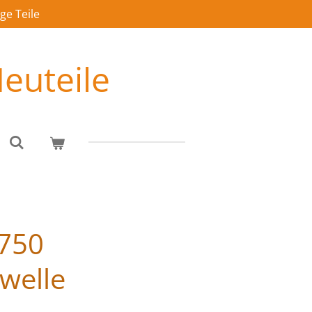
ge Teile
euteile
 750
rwelle