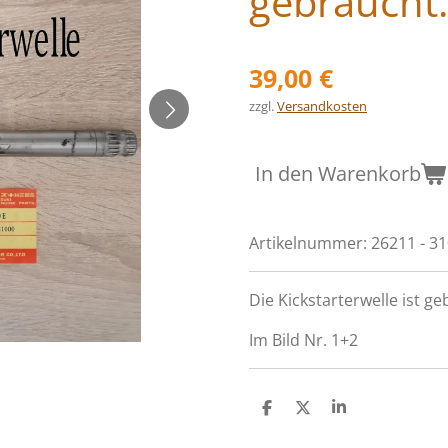
gebraucht
39,00 €
zzgl.
Versandkosten
In den Warenkorb
Artikelnummer:
26211 - 3
Die Kickstarterwelle ist ge
Im Bild Nr. 1+2
T
T
T
e
e
e
i
i
i