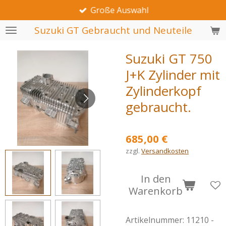
Große Auswahl
Zum
Hauptinhalt
Suzuki GT Gebraucht und Neuteile
springen
Suzuki GT 750
J+K Zylinder mit
Zylinderkopf
gebraucht.
685,00 €
zzgl.
Versandkosten
In den
Warenkorb
Artikelnummer:
11210 -