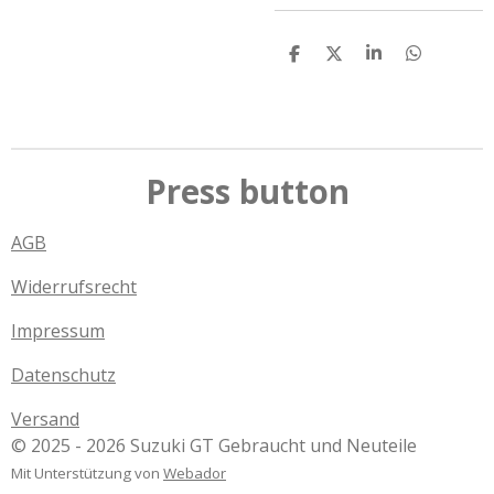
T
T
T
T
e
e
e
e
i
i
i
i
l
l
l
l
e
e
e
e
n
n
n
n
Press button
AGB
Widerrufsrecht
Impressum
Datenschutz
Versand
© 2025 - 2026 Suzuki GT Gebraucht und Neuteile
Mit Unterstützung von
Webador