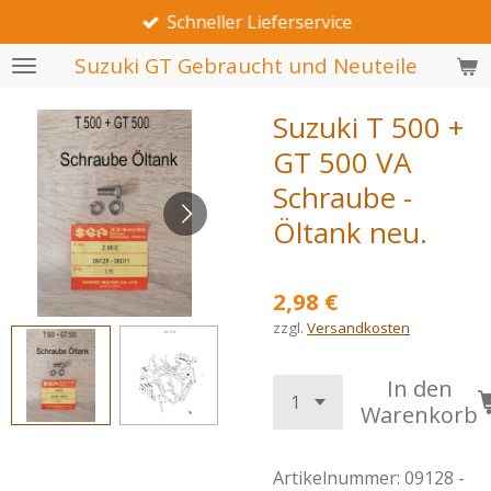
Schneller Lieferservice
Zum
Hauptinhalt
Suzuki GT Gebraucht und Neuteile
springen
Suzuki T 500 +
GT 500 VA
Schraube -
Öltank neu.
2,98 €
zzgl.
Versandkosten
In den
Warenkorb
Artikelnummer:
09128 -