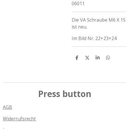
06011
Die VA Schraube M6 X 15
ist neu.
Im Bild Nr. 22+23+24
T
T
T
T
e
e
e
e
i
i
i
i
l
l
l
l
e
e
e
e
n
n
n
n
Press button
AGB
Widerrufsrecht