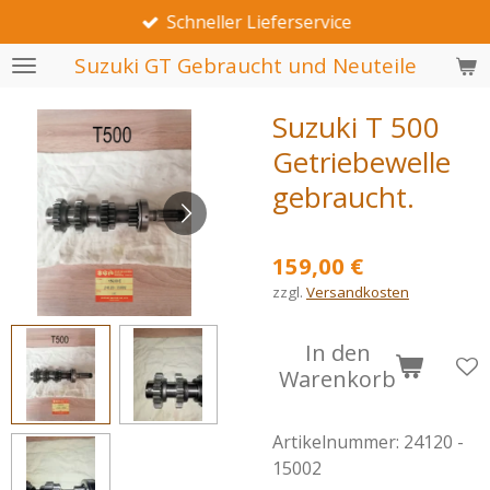
Schneller Lieferservice
Zum
Hauptinhalt
Suzuki GT Gebraucht und Neuteile
springen
Suzuki T 500
Getriebewelle
gebraucht.
159,00 €
zzgl.
Versandkosten
In den
Warenkorb
Artikelnummer:
24120 -
15002