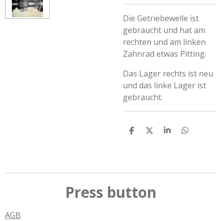
Die Getriebewelle ist
gebraucht und hat am
rechten und am linken
Zahnrad etwas Pitting.
Das Lager rechts ist neu
und das linke Lager ist
gebraucht.
T
T
T
T
e
e
e
e
i
i
i
i
l
l
l
l
e
e
e
e
n
n
n
n
Press button
AGB