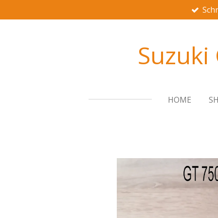
Schn
Zum
Hauptinhalt
springen
Suzuki
HOME
S