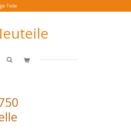
ge Teile
euteile
 750
elle