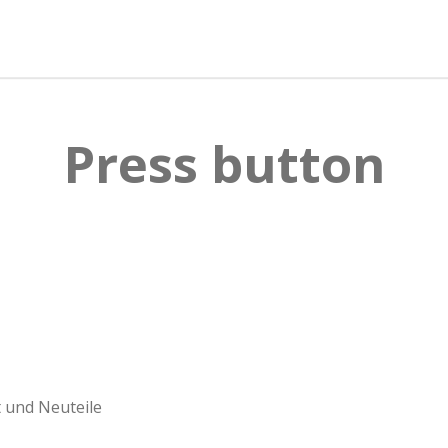
l
l
l
e
e
e
n
n
n
Press button
 und Neuteile