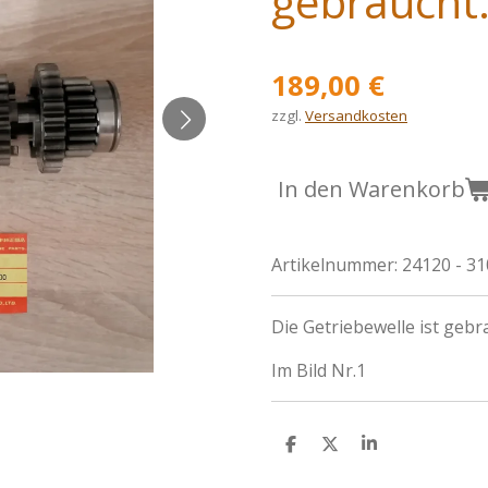
gebraucht
189,00 €
zzgl.
Versandkosten
In den Warenkorb
Artikelnummer:
24120 - 3
Die Getriebewelle ist gebr
Im Bild Nr.1
T
T
T
e
e
e
i
i
i