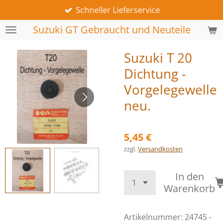
Schneller Lieferservice
Zum
Hauptinhalt
Suzuki GT Gebraucht und Neuteile
springen
Suzuki T 20
Dichtung -
Vorgelegewelle
neu.
5,45 €
zzgl.
Versandkosten
In den
Warenkorb
Artikelnummer:
24745 -