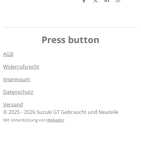
T
T
T
T
e
e
e
e
i
i
i
i
l
l
l
l
e
e
e
e
n
n
n
n
Press button
AGB
Widerrufsrecht
Impressum
Datenschutz
Versand
© 2025 - 2026 Suzuki GT Gebraucht und Neuteile
Mit Unterstützung von
Webador