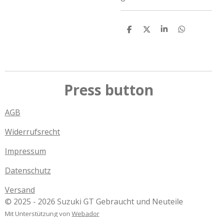
T
T
T
T
e
e
e
e
i
i
i
i
l
l
l
l
e
e
e
e
n
n
n
n
Press button
AGB
Widerrufsrecht
Impressum
Datenschutz
Versand
© 2025 - 2026 Suzuki GT Gebraucht und Neuteile
Mit Unterstützung von
Webador