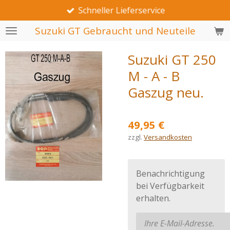
Schneller Lieferservice
Zum
Hauptinhalt
Suzuki GT Gebraucht und Neuteile
springen
Suzuki GT 250
M - A - B
Gaszug neu.
49,95 €
zzgl.
Versandkosten
Benachrichtigung
bei Verfügbarkeit
erhalten.