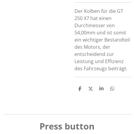
Der Kolben für die GT
250 X7 hat einen
Durchmesser von
54,00mm und ist somit
ein wichtiger Bestandteil
des Motors, der
entscheidend zur
Leistung und Effizienz
des Fahrzeugs beiträgt.
T
T
T
T
e
e
e
e
i
i
i
i
l
l
l
l
e
e
e
e
n
n
n
n
Press button