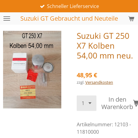
Schneller Lieferservice
Zum
Hauptinhalt
Suzuki GT Gebraucht und Neuteile
springen
Suzuki GT 250
X7 Kolben
54,00 mm neu.
48,95 €
zzgl.
Versandkosten
In den
Warenkorb
Artikelnummer:
12103 -
11810000