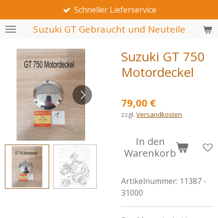
Schneller Lieferservice
Zum
Hauptinhalt
Suzuki GT Gebraucht und Neuteile
springen
Suzuki GT 750
Motordeckel
79,00 €
zzgl.
Versandkosten
In den
Warenkorb
Artikelnummer:
11387 -
31000