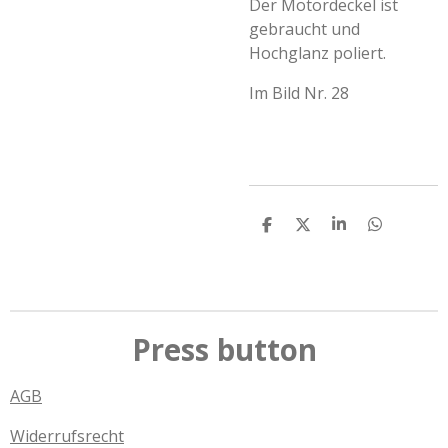
Der Motordeckel ist
gebraucht und
Hochglanz poliert.
Im Bild Nr. 28
T
T
T
T
e
e
e
e
i
i
i
i
l
l
l
l
e
e
e
e
n
n
n
n
Press button
AGB
Widerrufsrecht