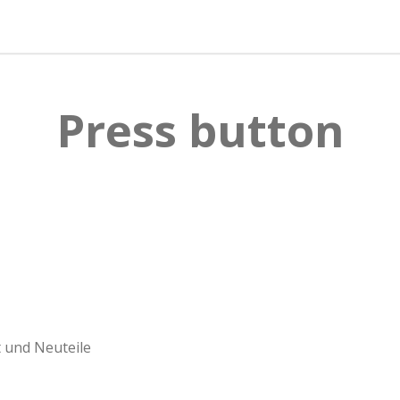
e
e
e
n
n
n
Press button
 und Neuteile