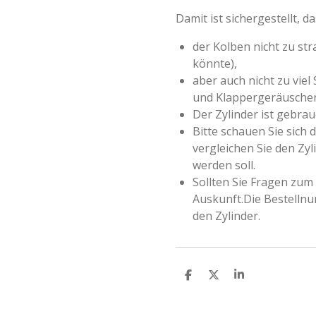
Damit ist sichergestellt, da
der Kolben nicht zu st
könnte),
aber auch nicht zu viel
und Klappergeräuschen
Der Zylinder ist gebrau
Bitte schauen Sie sich
vergleichen Sie den Zyl
werden soll.
Sollten Sie Fragen zum
Auskunft.Die Bestellnu
den Zylinder.
T
T
T
e
e
e
i
i
i
l
l
l