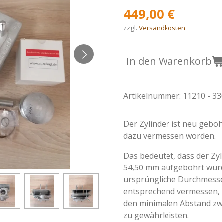
449,00 €
zzgl.
Versandkosten
In den Warenkorb
Artikelnummer:
11210 - 3
Der Zylinder ist neu gebo
dazu vermessen worden.
Das bedeutet, dass der Zy
54,50
mm
aufgebohrt wurd
ursprüngliche Durchmesse
entsprechend
vermessen
,
den minimalen Abstand zw
zu gewährleisten.