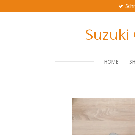
Schn
Zum
Hauptinhalt
springen
Suzuki
HOME
S