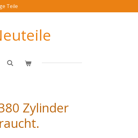
ge Teile
euteile
380 Zylinder
raucht.