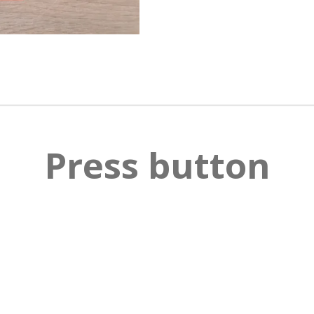
n
n
n
Press button