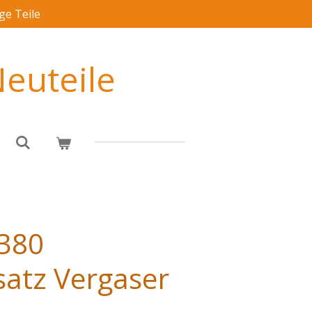
ge Teile
euteile
 380
satz Vergaser