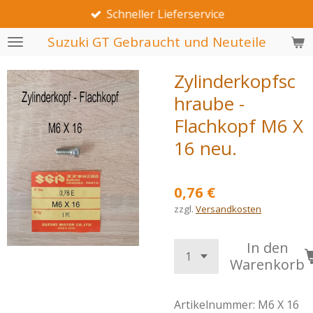
Schneller Lieferservice
Zum
Hauptinhalt
Suzuki GT Gebraucht und Neuteile
springen
Zylinderkopfsc
hraube -
Flachkopf M6 X
16 neu.
0,76 €
zzgl.
Versandkosten
In den
Warenkorb
Artikelnummer:
M6 X 16