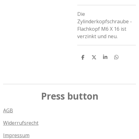
Die
Zylinderkopfschraube -
Flachkopf M6 X 16 ist
verzinkt und neu.
T
T
T
T
e
e
e
e
i
i
i
i
l
l
l
l
e
e
e
e
n
n
n
n
Press button
AGB
Widerrufsrecht
Impressum