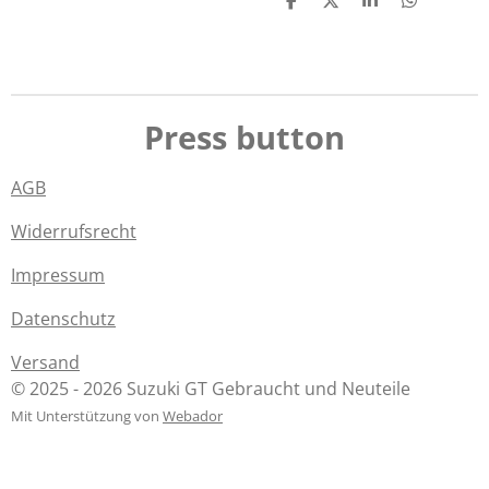
T
T
T
T
e
e
e
e
i
i
i
i
l
l
l
l
e
e
e
e
n
n
n
n
Press button
AGB
Widerrufsrecht
Impressum
Datenschutz
Versand
© 2025 - 2026 Suzuki GT Gebraucht und Neuteile
Mit Unterstützung von
Webador