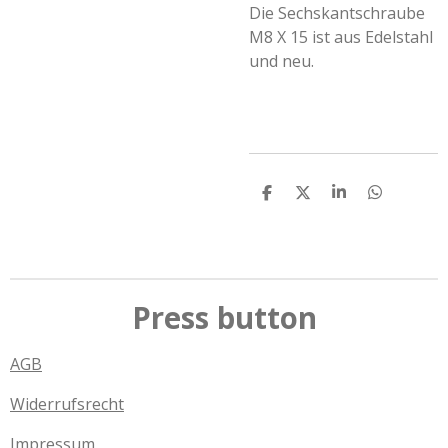
Die Sechskantschraube
M8 X 15 ist aus Edelstahl
und neu.
T
T
T
T
e
e
e
e
i
i
i
i
l
l
l
l
e
e
e
e
n
n
n
n
Press button
AGB
Widerrufsrecht
Impressum