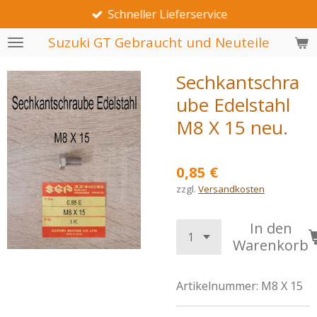
Schneller Lieferservice
Zum
Hauptinhalt
Suzuki GT Gebraucht und Neuteile
springen
Sechkantschra
ube Edelstahl
M8 X 15 neu.
0,85 €
zzgl.
Versandkosten
In den
Warenkorb
Artikelnummer:
M8 X 15